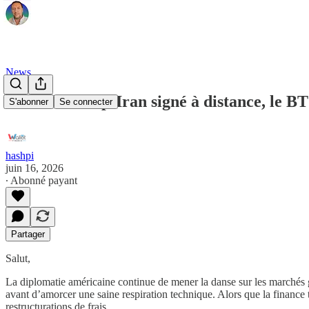
News
Accord Trump-Iran signé à distance, le BTC
S'abonner
Se connecter
hashpi
juin 16, 2026
∙ Abonné payant
Partager
Salut,
​La diplomatie américaine continue de mener la danse sur les marchés
avant d’amorcer une saine respiration technique. Alors que la finance 
restructurations de frais.