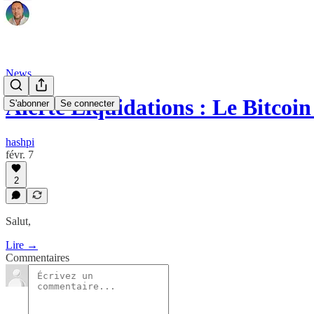
News
Alerte Liquidations : Le Bitcoi
S'abonner
Se connecter
hashpi
févr. 7
2
​Salut,
Lire →
Commentaires