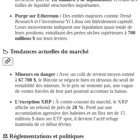
failles de liquidité structurelles inquiétantes.
Purge sur Ethereum :
Des entités majeures comme
Trend
Research
et l’investisseur Yi Lihua ont littéralement capitulé.
Leurs mouvements indiquent une liquidation quasi totale de
leurs positions, entraînant des pertes sèches supérieures à
700
millions $
sur leurs leviers.
​📉 Tendances actuelles du marché
Mineurs en danger :
Avec un coût de revient moyen estimé
à
67 700 $
, le Bitcoin se négocie bien en dessous du seuil de
rentabilité des mineurs. Si le prix ne remonte pas, une vague
de ventes forcées de leur part pourrait accentuer la baisse.
L’exception XRP :
À contre-courant du marché, le XRP
affiche un rebond de près de
20 %
. Porté par une
accumulation agressive des baleines et un flux net de 15
millions $ dans ses ETF spot, il devient l’actif refuge
inattendu de ce début février.
​⚖️ Réglementations et politiques