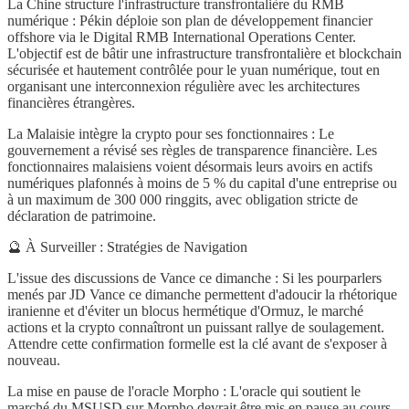
La Chine structure l'infrastructure transfrontalière du RMB
numérique : Pékin déploie son plan de développement financier
offshore via le Digital RMB International Operations Center.
L'objectif est de bâtir une infrastructure transfrontalière et blockchain
sécurisée et hautement contrôlée pour le yuan numérique, tout en
organisant une interconnexion régulière avec les architectures
financières étrangères.
La Malaisie intègre la crypto pour ses fonctionnaires : Le
gouvernement a révisé ses règles de transparence financière. Les
fonctionnaires malaisiens voient désormais leurs avoirs en actifs
numériques plafonnés à moins de 5 % du capital d'une entreprise ou
à un maximum de 300 000 ringgits, avec obligation stricte de
déclaration de patrimoine.
🔮 À Surveiller : Stratégies de Navigation
L'issue des discussions de Vance ce dimanche : Si les pourparlers
menés par JD Vance ce dimanche permettent d'adoucir la rhétorique
iranienne et d'éviter un blocus hermétique d'Ormuz, le marché
actions et la crypto connaîtront un puissant rallye de soulagement.
Attendre cette confirmation formelle est la clé avant de s'exposer à
nouveau.
La mise en pause de l'oracle Morpho : L'oracle qui soutient le
marché du MSUSD sur Morpho devrait être mis en pause au cours