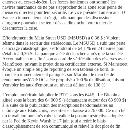
entorses au cessez-le-feu. Les forces iraniennes ont sommé les
navires marchands de ne pas s'approcher de la zone sous peine de
menaces directes pour leur sécurité. Le vice-président américain JD
Vance a immédiatement réagi, indiquant que des discussions
d'urgence pourraient se tenir dès ce dimanche pour tenter de
désamorcer la crise.
Effondrement du Main Street USD (MSUSD) à 0,36 $ : Violent
séisme dans le secteur des stablecoins. Le MSUSD a subi une perte
d'ancrage catastrophique, s'effondrant de 64,1 % en 24 heures pour
s'établir à 0,36 $. La panique a été déclenchée après que la société
Accountable a mis fin à son accord de vérification des réserves avec
MainStreet, privant le projet de sa certification externe. Si Mainstreet
évoque un simple bug de reporting de son tableau de bord, le
marché a immédiatement paniqué : sur Morpho, le marché de
rendement msY/USDC a été propulsé à 100 % d'utilisation, faisant
s'envoler les taux d'emprunt au niveau délirant de 138 %.
L'emploi américain fait plier le BTC sous les 64k$ : Le Bitcoin a
glissé sous la barre des 64 000 $ (s'échangeant autour des 63 900 $)
à la suite de la publication des inscriptions hebdomadaires au
chômage aux États-Unis, ressorties en baisse à 226 000. Ce marché
du travail toujours très robuste valide la posture restrictive adoptée
par la Fed de Kevin Warsh le 17 juin (qui a retiré le biais
d'assouplissement de son communiqué et relevé le dot plot de fin