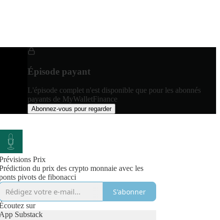
Épisode payant
L'épisode complet n'est disponible que pour les abonnés
payants de MyWalletFinance
Abonnez-vous pour regarder
Prévisions Prix
Prédiction du prix des crypto monnaie avec les
ponts pivots de fibonacci
S'abonner
Écoutez sur
App Substack