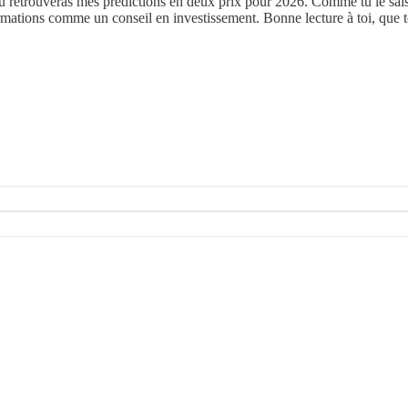
 retrouveras mes prédictions en deux prix pour 2026. Comme tu le sais c'e
rmations comme un conseil en investissement. Bonne lecture à toi, que te