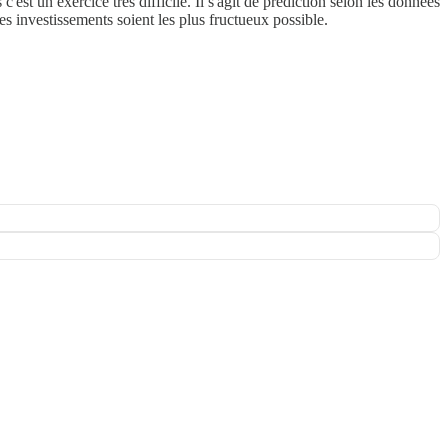
st un exercice très difficile. Il s'agit de prédiction selon les données
s investissements soient les plus fructueux possible.