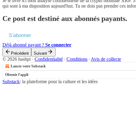
Je te livre ici mon analyse confidentielle de la crypto monnaie XRP. Tu
qui sont à ma disposition aujourd'hui. Tu ne dois pas prendre ces info
Ce post est destiné aux abonnés payants.
S'abonner
Déjà abonné payant ?
Se connecter
Précédent
Suivant
© 2026 hashpi
·
Confidentialité
∙
Conditions
∙
Avis de collecte
Lancez votre Substack
Obtenir l’appli
Substack
: la plateforme pour la culture et les idées