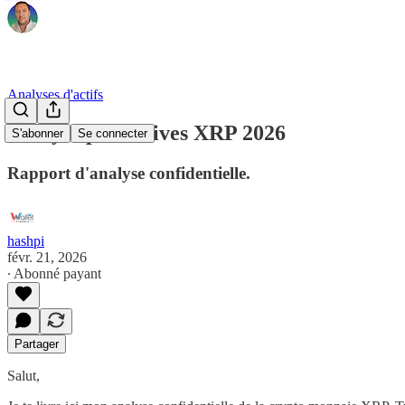
Analyses d'actifs
Analyse predictives XRP 2026
S'abonner
Se connecter
Rapport d'analyse confidentielle.
hashpi
févr. 21, 2026
∙ Abonné payant
Partager
Salut,