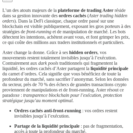
L’un des atouts majeurs de la
plateforme de trading Aster
réside
dans sa gestion innovante des
ordres cachés
(
Aster trading hidden
orders
). Dans la DeFi classique, chaque ordre passé sur une
blockchain est visible publiquement, exposant les gros porteurs à des
stratégies de
front-running
et de manipulation de marché. Les bots
détectent les intentions, achètent avant vous, et font grimper les prix,
ce qui coûte des millions aux traders institutionnels et particuliers.
Aster change la donne. Grâce à ses
hidden orders
, vos
mouvements restent totalement invisibles jusqu’à l’exécution.
Contrairement aux
dark pools
traditionnels qui fragmentent la
liquidité, les ordres cachés d’Aster partagent la
liquidité principale
du carnet d’ordres. Cela signifie que vous bénéficiez de toute la
profondeur du marché, sans sacrifier l’anonymat. Selon les données
du secteur, près de 70 % des échecs de grandes transactions crypto
proviennent de manipulations et de front-running. Aster résout ce
paradoxe :
transparence blockchain pour l’exécution, protection
stratégique jusqu’au moment optimal
.
Ordres cachés anti-front-running
: vos ordres restent
invisibles jusqu’à l’exécution.
Partage de la liquidité principale
: pas de fragmentation,
accès à toute la profondeur du marché.