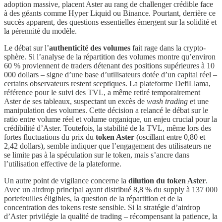
adoption massive, placent Aster au rang de challenger crédible face
à des géants comme Hyper Liquid ou Binance. Pourtant, derrière ce
succès apparent, des questions essentielles émergent sur la solidité et
la pérennité du modèle.
Le débat sur l’
authenticité des volumes
fait rage dans la crypto-
sphère. Si l’analyse de la répartition des volumes montre qu’environ
60 % proviennent de traders détenant des positions supérieures à 10
000 dollars – signe d’une base d’utilisateurs dotée d’un capital réel –
certains observateurs restent sceptiques. La plateforme DefiLlama,
référence pour le suivi des TVL, a même retiré temporairement
Aster de ses tableaux, suspectant un excès de
wash trading
et une
manipulation des volumes. Cette décision a relancé le débat sur le
ratio entre volume réel et volume organique, un enjeu crucial pour la
crédibilité d’Aster. Toutefois, la stabilité de la TVL, même lors des
fortes fluctuations du prix du
token Aster
(oscillant entre 0,80 et
2,42 dollars), semble indiquer que l’engagement des utilisateurs ne
se limite pas à la spéculation sur le token, mais s’ancre dans
l’utilisation effective de la plateforme.
Un autre point de vigilance concerne la
dilution du token Aster
.
Avec un airdrop principal ayant distribué 8,8 % du supply à 137 000
portefeuilles éligibles, la question de la répartition et de la
concentration des tokens reste sensible. Si la stratégie d’airdrop
d’Aster privilégie la qualité de trading – récompensant la patience, la