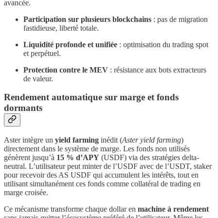
avancée.
Participation sur plusieurs blockchains
: pas de migration
fastidieuse, liberté totale.
Liquidité profonde et unifiée
: optimisation du trading spot
et perpétuel.
Protection contre le MEV
: résistance aux bots extracteurs
de valeur.
Rendement automatique sur marge et fonds
dormants
Aster intègre un
yield farming
inédit (
Aster yield farming
)
directement dans le système de marge. Les fonds non utilisés
génèrent jusqu’à
15 % d’APY
(USDF) via des stratégies delta-
neutral. L’utilisateur peut minter de l’USDF avec de l’USDT, staker
pour recevoir des AS USDF qui accumulent les intérêts, tout en
utilisant simultanément ces fonds comme collatéral de trading en
marge croisée.
Ce mécanisme transforme chaque dollar en
machine à rendement
sans jamais quitter l’écosystème préféré de l’utilisateur. Même les