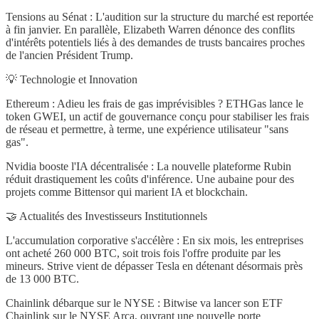
Tensions au Sénat : L'audition sur la structure du marché est reportée
à fin janvier. En parallèle, Elizabeth Warren dénonce des conflits
d'intérêts potentiels liés à des demandes de trusts bancaires proches
de l'ancien Président Trump.
💡 Technologie et Innovation
Ethereum : Adieu les frais de gas imprévisibles ? ETHGas lance le
token GWEI, un actif de gouvernance conçu pour stabiliser les frais
de réseau et permettre, à terme, une expérience utilisateur "sans
gas".
Nvidia booste l'IA décentralisée : La nouvelle plateforme Rubin
réduit drastiquement les coûts d'inférence. Une aubaine pour des
projets comme Bittensor qui marient IA et blockchain.
🤝 Actualités des Investisseurs Institutionnels
L'accumulation corporative s'accélère : En six mois, les entreprises
ont acheté 260 000 BTC, soit trois fois l'offre produite par les
mineurs. Strive vient de dépasser Tesla en détenant désormais près
de 13 000 BTC.
Chainlink débarque sur le NYSE : Bitwise va lancer son ETF
Chainlink sur le NYSE Arca, ouvrant une nouvelle porte