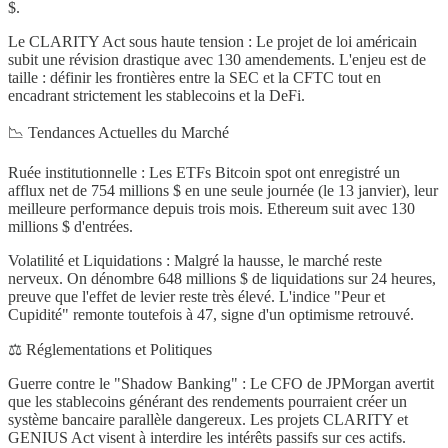
$.
Le CLARITY Act sous haute tension : Le projet de loi américain
subit une révision drastique avec 130 amendements. L'enjeu est de
taille : définir les frontières entre la SEC et la CFTC tout en
encadrant strictement les stablecoins et la DeFi.
📉 Tendances Actuelles du Marché
Ruée institutionnelle : Les ETFs Bitcoin spot ont enregistré un
afflux net de 754 millions $ en une seule journée (le 13 janvier), leur
meilleure performance depuis trois mois. Ethereum suit avec 130
millions $ d'entrées.
Volatilité et Liquidations : Malgré la hausse, le marché reste
nerveux. On dénombre 648 millions $ de liquidations sur 24 heures,
preuve que l'effet de levier reste très élevé. L'indice "Peur et
Cupidité" remonte toutefois à 47, signe d'un optimisme retrouvé.
⚖️ Réglementations et Politiques
Guerre contre le "Shadow Banking" : Le CFO de JPMorgan avertit
que les stablecoins générant des rendements pourraient créer un
système bancaire parallèle dangereux. Les projets CLARITY et
GENIUS Act visent à interdire les intérêts passifs sur ces actifs.