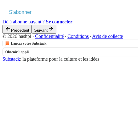
S'abonner
Déjà abonné payant ?
Se connecter
Précédent
Suivant
© 2026 hashpi
·
Confidentialité
∙
Conditions
∙
Avis de collecte
Lancez votre Substack
Obtenir l’appli
Substack
: la plateforme pour la culture et les idées