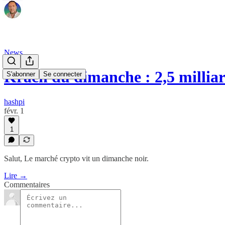
News
Krach du dimanche : 2,5 millia
S'abonner
Se connecter
hashpi
févr. 1
1
Salut, Le marché crypto vit un dimanche noir.
Lire →
Commentaires