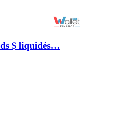
rds $ liquidés…