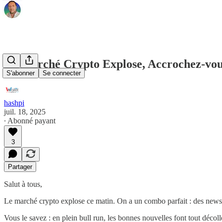
Le Marché Crypto Explose, Accrochez-vou
S'abonner
Se connecter
hashpi
juil. 18, 2025
∙ Abonné payant
3
Partager
Salut à tous,
Le marché crypto explose ce matin. On a un combo parfait : des news po
Vous le savez : en plein bull run, les bonnes nouvelles font tout décol