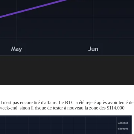
n'est pas encore tiré d'affaire. Le BTC a été rejeté après avoir tenté de 
 week-end, sinon il risque de tester à nouveau la zone des $114,000.