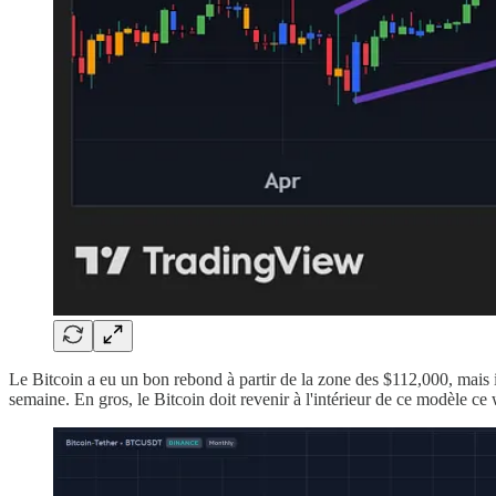
Le Bitcoin a eu un bon rebond à partir de la zone des $112,000, mais il 
semaine. En gros, le Bitcoin doit revenir à l'intérieur de ce modèle ce