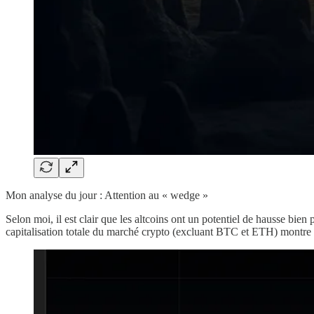
Mon analyse du jour : Attention au « wedge »
Selon moi, il est clair que les altcoins ont un potentiel de hausse bi
capitalisation totale du marché crypto (excluant BTC et ETH) montre q