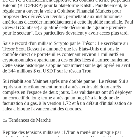
Bitcoin (BTCPERP) pour la plateforme Kalshi. Parallèlement, le
régulateur a ouvert la voie à Coinbase Financial Markets pour
proposer des dérivés via Deribit, permettant aux institutionnels
américains d'accéder immédiatement à cette liquidité mondiale. Paul
Grewal (Coinbase) a qualifié cette décision de "grande première
pour le secteur". Les particuliers devraient y avoir accès plus tard.
Saisie record d'un milliard $crypto par le Trésor : Le secrétaire au
Trésor Scott Bessent a annoncé que les États-Unis ont pris le
contrôle direct de portefeuilles contenant environ 1 milliard$ en
cryptomonnaies appartenant à des entités liées à l'armée iranienne.
Cette saisie historique s'appuie notamment sur le gel opéré en avril
de 344 millions $ en USDT sur le réseau Tron.
Sui rétablit son Mainnet après une double panne : Le réseau Sui a
repris son fonctionnement normal après avoir subi deux arrêts
complets en l'espace de deux jours. Les validateurs ont dû déployer
un correctif de long terme après qu'un bug lié à la logique de
facturation du gas, à la version 1.72 et à un défaut d'initialisation de
l'aléa a bloqué l'avancement des époques.
📉 Tendances de Marché
Reprise des tensions militaires : L'Iran a mené une attaque par