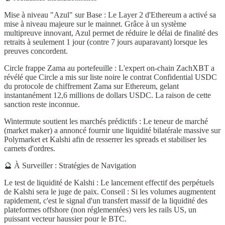
Mise à niveau "Azul" sur Base : Le Layer 2 d'Ethereum a activé sa
mise à niveau majeure sur le mainnet. Grâce à un système
multipreuve innovant, Azul permet de réduire le délai de finalité des
retraits à seulement 1 jour (contre 7 jours auparavant) lorsque les
preuves concordent.
Circle frappe Zama au portefeuille : L'expert on-chain ZachXBT a
révélé que Circle a mis sur liste noire le contrat Confidential USDC
du protocole de chiffrement Zama sur Ethereum, gelant
instantanément 12,6 millions de dollars USDC. La raison de cette
sanction reste inconnue.
Wintermute soutient les marchés prédictifs : Le teneur de marché
(market maker) a annoncé fournir une liquidité bilatérale massive sur
Polymarket et Kalshi afin de resserrer les spreads et stabiliser les
carnets d'ordres.
🔮 À Surveiller : Stratégies de Navigation
Le test de liquidité de Kalshi : Le lancement effectif des perpétuels
de Kalshi sera le juge de paix. Conseil : Si les volumes augmentent
rapidement, c'est le signal d'un transfert massif de la liquidité des
plateformes offshore (non réglementées) vers les rails US, un
puissant vecteur haussier pour le BTC.