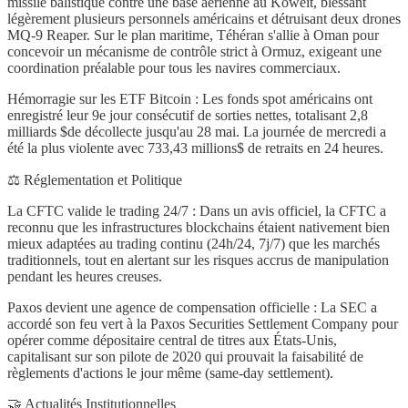
missile balistique contre une base aérienne au Koweït, blessant
légèrement plusieurs personnels américains et détruisant deux drones
MQ-9 Reaper. Sur le plan maritime, Téhéran s'allie à Oman pour
concevoir un mécanisme de contrôle strict à Ormuz, exigeant une
coordination préalable pour tous les navires commerciaux.
Hémorragie sur les ETF Bitcoin : Les fonds spot américains ont
enregistré leur 9e jour consécutif de sorties nettes, totalisant 2,8
milliards $de décollecte jusqu'au 28 mai. La journée de mercredi a
été la plus violente avec 733,43 millions$ de retraits en 24 heures.
⚖️ Réglementation et Politique
La CFTC valide le trading 24/7 : Dans un avis officiel, la CFTC a
reconnu que les infrastructures blockchains étaient nativement bien
mieux adaptées au trading continu (24h/24, 7j/7) que les marchés
traditionnels, tout en alertant sur les risques accrus de manipulation
pendant les heures creuses.
Paxos devient une agence de compensation officielle : La SEC a
accordé son feu vert à la Paxos Securities Settlement Company pour
opérer comme dépositaire central de titres aux États-Unis,
capitalisant sur son pilote de 2020 qui prouvait la faisabilité de
règlements d'actions le jour même (same-day settlement).
🤝 Actualités Institutionnelles