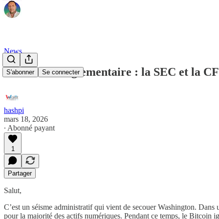
News
Libération réglementaire : la SEC et la CF
S'abonner
Se connecter
hashpi
mars 18, 2026
∙ Abonné payant
1
Partager
Salut,
​C’est un séisme administratif qui vient de secouer Washington. Dans u
pour la majorité des actifs numériques. Pendant ce temps, le Bitcoin ig