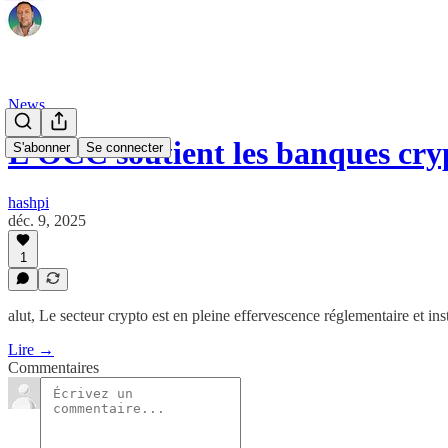
News
L’OCC soutient les banques cr
S'abonner
Se connecter
hashpi
déc. 9, 2025
1
alut, ​Le secteur crypto est en pleine effervescence réglementaire et inst
Lire →
Commentaires