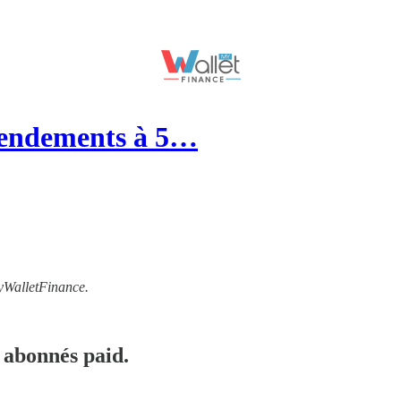
(rendements à 5…
MyWalletFinance.
 abonnés paid.