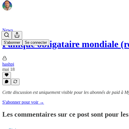
News
Panique obligataire mondiale 
S'abonner
Se connecter
hashpi
mai 18
Cette discussion est uniquement visible pour les abonnés de paid à 
S'abonner pour voir →
Les commentaires sur ce post sont pour les