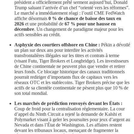
président a officiellement prêté serment aujourd’hui, Donald
Trump saluant l’arrivée d’un chef “orienté vers les réformes”.
Le marché a immédiatement réagi : l’outil CME FedWatch
affiche désormais
0 % de chance de baisse des taux en
2026
et une probabilité de
67 % pour une hausse en
décembre
. Un changement de paradigme majeur pour les
actifs sensibles au crédit.
Asphyxie des courtiers offshore en Chine :
Pékin a dévoilé
un plan sur deux ans pour interdire les activités
transfrontalières illégales sur les titres et contrats à terme
(visant Futu, Tiger Brokers et Longbridge). Les investisseurs
de Chine continentale ne peuvent plus que vendre et retirer
leurs fonds. Ce blocage historique des canaux traditionnels
pourrait rediriger d’importants flux de capitaux vers les
réseaux OTC et les stablecoins. Tiger Brokers précise que les
actifs de sa clientèle continentale ne pèsent plus que 10 % de
son total mondial.
Les marchés de prédiction renvoyés devant les États :
Coup de froid pour la centralisation réglementaire. La cour
d’appel du Ninth Circuit a rejeté la demande de Kalshi et
Polymarket visant à geler les poursuites pour jeux d’argent au
Nevada et dans l’État de Washington. Les affaires restent
devant les tribunaux locaux, menaçant de fragmenter la