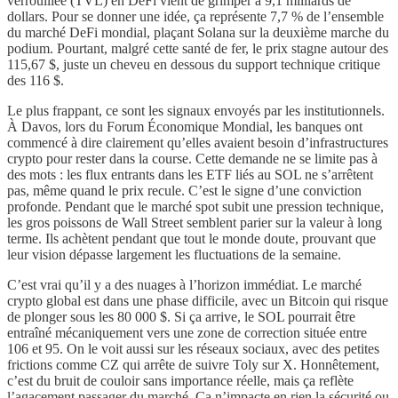
verrouillée (TVL) en DeFi vient de grimper à 9,1 milliards de
dollars. Pour se donner une idée, ça représente 7,7 % de l’ensemble
du marché DeFi mondial, plaçant Solana sur la deuxième marche du
podium. Pourtant, malgré cette santé de fer, le prix stagne autour des
115,67 $, juste un cheveu en dessous du support technique critique
des 116 $.
Le plus frappant, ce sont les signaux envoyés par les institutionnels.
À Davos, lors du Forum Économique Mondial, les banques ont
commencé à dire clairement qu’elles avaient besoin d’infrastructures
crypto pour rester dans la course. Cette demande ne se limite pas à
des mots : les flux entrants dans les ETF liés au SOL ne s’arrêtent
pas, même quand le prix recule. C’est le signe d’une conviction
profonde. Pendant que le marché spot subit une pression technique,
les gros poissons de Wall Street semblent parier sur la valeur à long
terme. Ils achètent pendant que tout le monde doute, prouvant que
leur vision dépasse largement les fluctuations de la semaine.
C’est vrai qu’il y a des nuages à l’horizon immédiat. Le marché
crypto global est dans une phase difficile, avec un Bitcoin qui risque
de plonger sous les 80 000 $. Si ça arrive, le SOL pourrait être
entraîné mécaniquement vers une zone de correction située entre
106 et 95. On le voit aussi sur les réseaux sociaux, avec des petites
frictions comme CZ qui arrête de suivre Toly sur X. Honnêtement,
c’est du bruit de couloir sans importance réelle, mais ça reflète
l’agacement passager du marché. Ça n’impacte en rien la sécurité ou