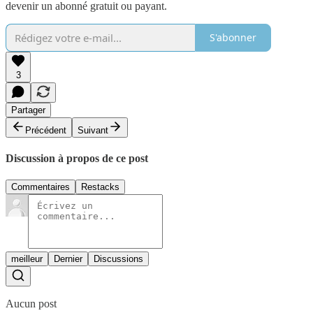
devenir un abonné gratuit ou payant.
S'abonner
3
Partager
Précédent
Suivant
Discussion à propos de ce post
Commentaires
Restacks
meilleur
Dernier
Discussions
Aucun post